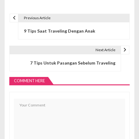
Previous Article
N
9 Tips Saat Traveling Dengan Anak
a
v
Next Article
i
7 Tips Untuk Pasangan Sebelum Traveling
g
a
COMMENT HERE
s
i
p
o
s