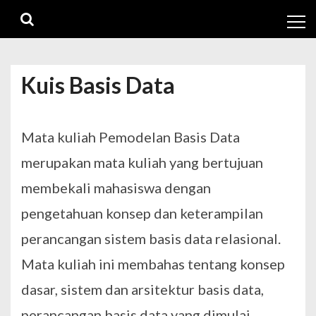
Skip
Skip
to
to
navigation
content
Kuis Basis Data
Mata kuliah Pemodelan Basis Data
merupakan mata kuliah yang bertujuan
membekali mahasiswa dengan
pengetahuan konsep dan keterampilan
perancangan sistem basis data relasional.
Mata kuliah ini membahas tentang konsep
dasar, sistem dan arsitektur basis data,
perancangan basis data yang dimulai