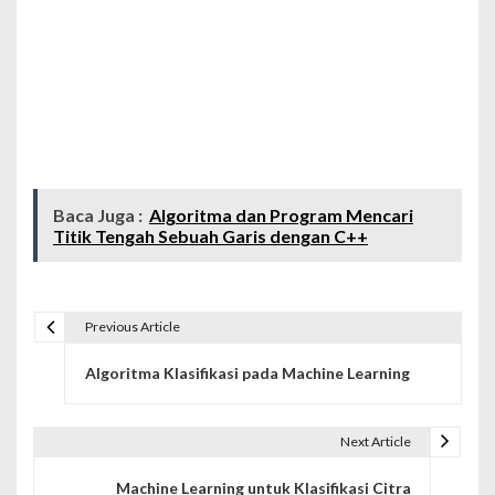
Baca Juga :
Algoritma dan Program Mencari
Titik Tengah Sebuah Garis dengan C++
Previous Article
N
Algoritma Klasifikasi pada Machine Learning
a
v
Next Article
i
Machine Learning untuk Klasifikasi Citra