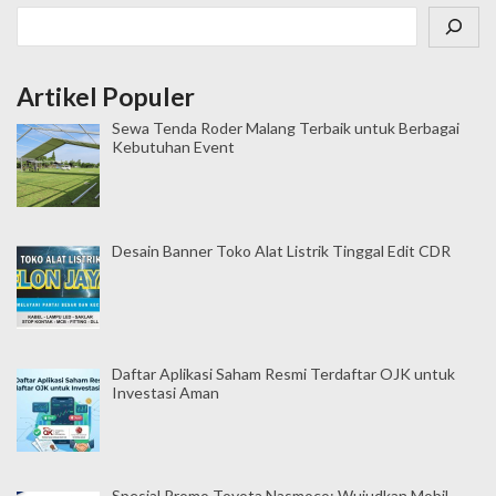
n
Cari
a
s
Artikel Populer
i
Sewa Tenda Roder Malang Terbaik untuk Berbagai
p
Kebutuhan Event
o
s
Desain Banner Toko Alat Listrik Tinggal Edit CDR
Daftar Aplikasi Saham Resmi Terdaftar OJK untuk
Investasi Aman
Spesial Promo Toyota Nasmoco: Wujudkan Mobil