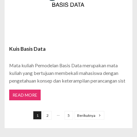
Kuis Basis Data
Mata kuliah Pemodelan Basis Data merupakan mata
kuliah yang bertujuan membekali mahasiswa dengan
pengetahuan konsep dan keterampilan perancangan sist
READ MORE
P
a
…
1
2
5
Berikutnya
g
i