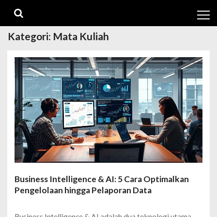
Skip
Skip
to
to
navigation
content
Kategori:
Mata Kuliah
Business Intelligence & AI: 5 Cara Optimalkan
Pengelolaan hingga Pelaporan Data
Business Intelligence & AI adalah dua teknologi utama