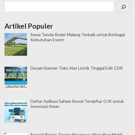
n
Cari
a
s
Artikel Populer
i
Sewa Tenda Roder Malang Terbaik untuk Berbagai
p
Kebutuhan Event
o
s
Desain Banner Toko Alat Listrik Tinggal Edit CDR
Daftar Aplikasi Saham Resmi Terdaftar OJK untuk
Investasi Aman
Spesial Promo Toyota Nasmoco: Wujudkan Mobil