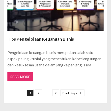
Tips Pengelolaan Keuangan Bisnis
Pengelolaan keuangan bisnis merupakan salah satu
aspek paling krusial yang menentukan keberlangsungan
dan kesuksesan usaha dalam jangka panjang. Tida
READ MORE
P
a
…
1
2
7
Berikutnya
g
i