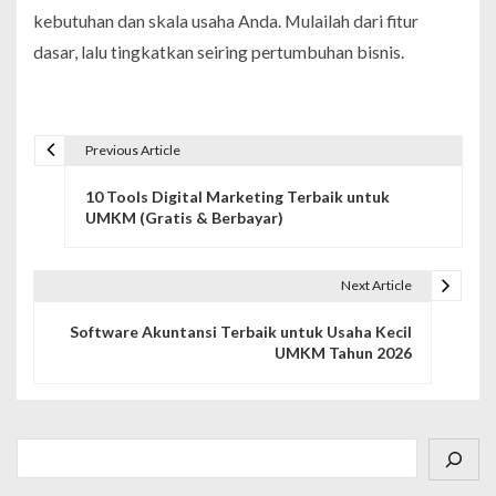
kebutuhan dan skala usaha Anda. Mulailah dari fitur
dasar, lalu tingkatkan seiring pertumbuhan bisnis.
Previous Article
N
10 Tools Digital Marketing Terbaik untuk
a
UMKM (Gratis & Berbayar)
v
i
Next Article
g
Software Akuntansi Terbaik untuk Usaha Kecil
UMKM Tahun 2026
a
s
i
Cari
p