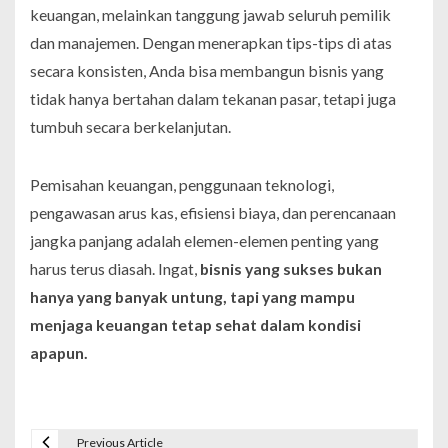
keuangan, melainkan tanggung jawab seluruh pemilik
dan manajemen. Dengan menerapkan tips-tips di atas
secara konsisten, Anda bisa membangun bisnis yang
tidak hanya bertahan dalam tekanan pasar, tetapi juga
tumbuh secara berkelanjutan.
Pemisahan keuangan, penggunaan teknologi,
pengawasan arus kas, efisiensi biaya, dan perencanaan
jangka panjang adalah elemen-elemen penting yang
harus terus diasah. Ingat,
bisnis yang sukses bukan
hanya yang banyak untung, tapi yang mampu
menjaga keuangan tetap sehat dalam kondisi
apapun.
Previous Article