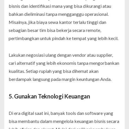
bisnis dan identifikasi mana yang bisa dikurangi atau
bahkan dieliminasi tanpa mengganggu operasional.
Misalnya, jika biaya sewa kantor terlalu tinggi dan
sebagian besar tim bisa bekerja secara remote,
pertimbangkan untuk pindah ke tempat yang lebih kecil.
Lakukan negosiasi ulang dengan vendor atau supplier,
cari alternatif yang lebih ekonomis tanpa mengorbankan
kualitas. Setiap rupiah yang bisa dihemat akan
berdampak langsung pada margin keuntungan Anda.
5. Gunakan Teknologi Keuangan
Di era digital saat ini, banyak tools dan software yang
bisa membantu dalam mengelola keuangan bisnis secara