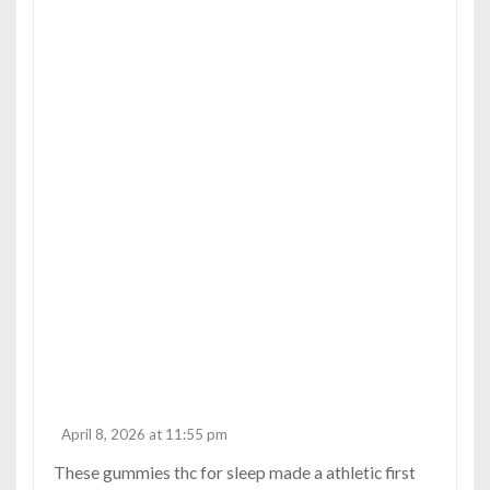
April 8, 2026 at 11:55 pm
These
gummies thc for sleep
made a athletic first