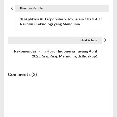
Previous Article
N
10 Aplikasi AI Terpopuler 2025 Selain ChatGPT:
a
Revolusi Teknologi yang Mendunia
v
i
Next Article
g
Rekomendasi Film Horor Indonesia Tayang April
2025: Siap-Siap Merinding di Bioskop!
a
s
Comments (2)
i
p
o
s