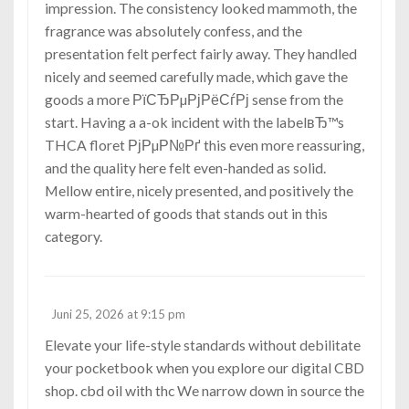
impression. The consistency looked mammoth, the
fragrance was absolutely confess, and the
presentation felt perfect fairly away. They handled
nicely and seemed carefully made, which gave the
goods a more РїСЂРµРјРёСѓРј sense from the
start. Having a a-ok incident with the labelвЂ™s
THCA floret РјРµР№Рґ this even more reassuring,
and the quality here felt even-handed as solid.
Mellow entire, nicely presented, and positively the
warm-hearted of goods that stands out in this
category.
Juni 25, 2026 at 9:15 pm
Elevate your life-style standards without debilitate
your pocketbook when you explore our digital CBD
shop.
cbd oil with thc
We narrow down in source the