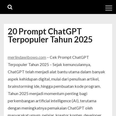
Skip
Skip
to
to
navigation
content
20 Prompt ChatGPT
Terpopuler Tahun 2025
merlindawibowo.com
– Cek Prompt ChatGPT
Terpopuler Tahun 2025 – Sejak kemunculannya,
ChatGPT telah menjadi alat bantu utama dalam banyak
aspek kehidupan digital, mulai dari penulisan artikel,
brainstorming ide, hingga pembuatan kode program.
Tahun 2025 menjadi momentum penting bagi
perkembangan artificial intelligence (AI), terutama
dengan meningkatnya pemakaian ChatGPT oleh
masyarakat umum, pelajar, kreator konten, developer,