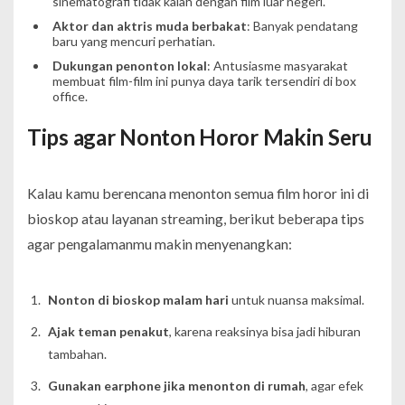
sinematografi tidak kalah dengan film luar negeri.
Aktor dan aktris muda berbakat
: Banyak pendatang
baru yang mencuri perhatian.
Dukungan penonton lokal
: Antusiasme masyarakat
membuat film-film ini punya daya tarik tersendiri di box
office.
Tips agar Nonton Horor Makin Seru
Kalau kamu berencana menonton semua film horor ini di
bioskop atau layanan streaming, berikut beberapa tips
agar pengalamanmu makin menyenangkan:
Nonton di bioskop malam hari
untuk nuansa maksimal.
Ajak teman penakut
, karena reaksinya bisa jadi hiburan
tambahan.
Gunakan earphone jika menonton di rumah
, agar efek