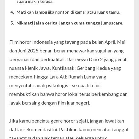
suara makin terasa.
Matikan lampu
jika nonton di kamar atau ruang tamu.
Nikmati jalan cerita, jangan cuma tunggu jumpscare.
Film horor Indonesia yang tayang pada bulan April, Mei,
dan Juni 2025 benar-benar menawarkan suguhan yang
bervariasi dan berkualitas. Dari
Sewu Dino 2
yang penuh
nuansa klenik Jawa,
Kuntilanak: Gerbang Kedua
yang
mencekam, hingga
Lara Ati: Rumah Lama
yang
menyentuh ranah psikologis—semua film ini
membuktikan bahwa horor lokal terus berkembang dan
layak bersaing dengan film luar negeri.
Jika kamu pencinta genre horor sejati, jangan lewatkan
daftar rekomendasi ini. Pastikan kamu mencatat tanggal
tayangnya dan ajak teman atau keluarga untuk