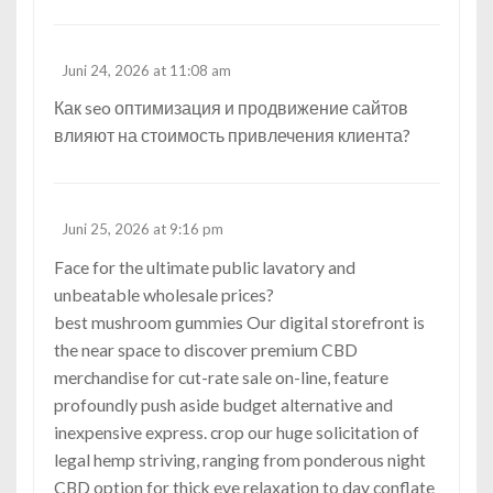
Juni 24, 2026 at 11:08 am
Как
seo оптимизация и продвижение сайтов
влияют на стоимость привлечения клиента?
Juni 25, 2026 at 9:16 pm
Face for the ultimate public lavatory and
unbeatable wholesale prices?
best mushroom gummies
Our digital storefront is
the near space to discover premium CBD
merchandise for cut-rate sale on-line, feature
profoundly push aside budget alternative and
inexpensive express. crop our huge solicitation of
legal hemp striving, ranging from ponderous night
CBD option for thick eve relaxation to day conflate