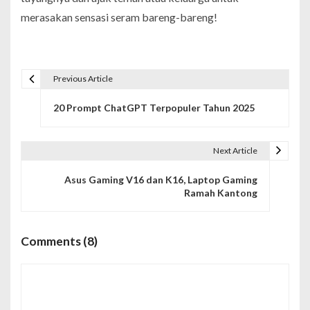
merasakan sensasi seram bareng-bareng!
Previous Article
N
20 Prompt ChatGPT Terpopuler Tahun 2025
a
v
Next Article
i
Asus Gaming V16 dan K16, Laptop Gaming
g
Ramah Kantong
a
s
Comments (8)
i
p