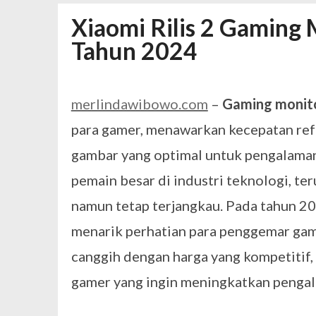
Spesial Promo Toyota Nasmoco: W
Xiaomi Rilis 2 Gaming
Mengapa Pendapatan AdSense Kecil
Sewa Tenda Roder Malang Terbaik 
Tahun 2024
Desain Banner Toko Alat Listrik Tin
Daftar Aplikasi Saham Resmi Terda
merlindawibowo.com
–
Gaming monit
para gamer, menawarkan kecepatan refr
gambar yang optimal untuk pengalaman 
pemain besar di industri teknologi, te
namun tetap terjangkau. Pada tahun 2
menarik perhatian para penggemar gam
canggih dengan harga yang kompetitif,
gamer yang ingin meningkatkan pengal