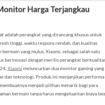
ujudkan Mobil Impian Anda Sekarang
MARET 29, 2026
 Monitor Harga Terjangkau
? Ini Penyebab dan Solusinya
MARET 28, 2026
untuk Berbagai Kebutuhan Event
JULI 23, 2026
ggal Edit CDR
APRIL 12, 2026
ftar OJK untuk Investasi Aman
APRIL 4, 2026
or
adalah perangkat yang dirancang khusus untuk
esh tinggi, waktu respons rendah, dan kualitas
bermain yang mulus. Xiaomi, sebagai salah satu
rus berinovasi dengan merilis perangkat berkualita
024,
Xiaomi
meluncurkan dua monitor gaming yang
e dan teknologi. Produk ini menjanjikan performa
 membuatnya menjadi pilihan menarik bagi para
aman bermain tanpa harus mengeluarkan biaya bes