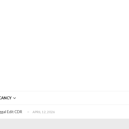
ftar OJK untuk Investasi Aman
APRIL 4, 2026
ujudkan Mobil Impian Anda Sekarang
MARET 29, 2026
? Ini Penyebab dan Solusinya
MARET 28, 2026
CANCY
untuk Berbagai Kebutuhan Event
JULI 23, 2026
ggal Edit CDR
APRIL 12, 2026
ftar OJK untuk Investasi Aman
APRIL 4, 2026