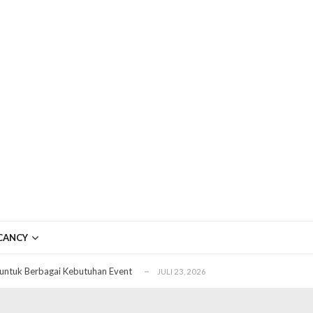
ftar OJK untuk Investasi Aman
APRIL 4, 2026
ujudkan Mobil Impian Anda Sekarang
MARET 29, 2026
CANCY
? Ini Penyebab dan Solusinya
MARET 28, 2026
untuk Berbagai Kebutuhan Event
JULI 23, 2026
ggal Edit CDR
APRIL 12, 2026