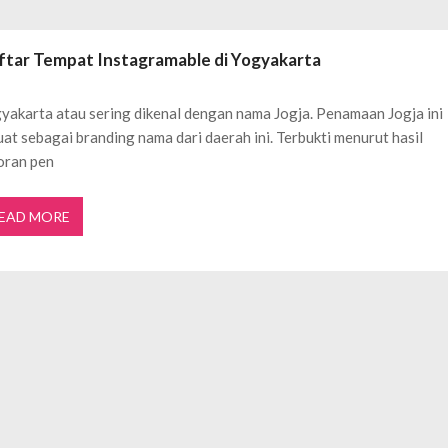
ftar OJK untuk Investasi Aman
APRIL 4, 2026
ujudkan Mobil Impian Anda Sekarang
MARET 29, 2026
ftar Tempat Instagramable di Yogyakarta
? Ini Penyebab dan Solusinya
MARET 28, 2026
untuk Berbagai Kebutuhan Event
JULI 23, 2026
yakarta atau sering dikenal dengan nama Jogja. Penamaan Jogja ini
ggal Edit CDR
APRIL 12, 2026
uat sebagai branding nama dari daerah ini. Terbukti menurut hasil
ftar OJK untuk Investasi Aman
APRIL 4, 2026
oran pen
EAD MORE