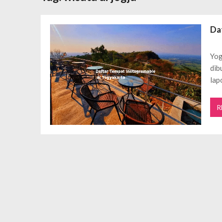
Daftar Aplikasi Saham Resmi Terda
Spesial Promo Toyota Nasmoco: W
Da
Mengapa Pendapatan AdSense Kecil
Sewa Tenda Roder Malang Terbaik 
Yog
Desain Banner Toko Alat Listrik Tin
dib
Daftar Aplikasi Saham Resmi Terda
lap
R