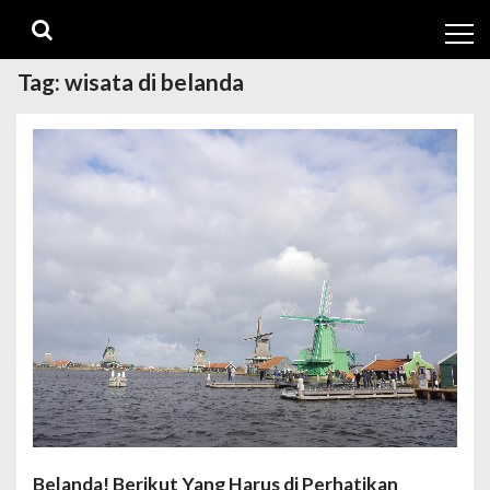
Skip
Skip
to
to
navigation
content
Tag:
wisata di belanda
Belanda! Berikut Yang Harus di Perhatikan