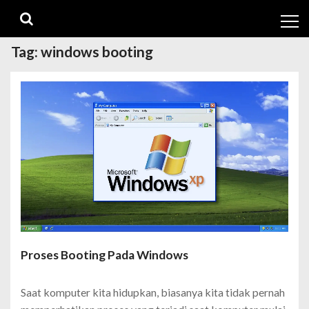
Skip
Skip
to
to
navigation
content
Tag:
windows booting
Proses Booting Pada Windows
Saat komputer kita hidupkan, biasanya kita tidak pernah