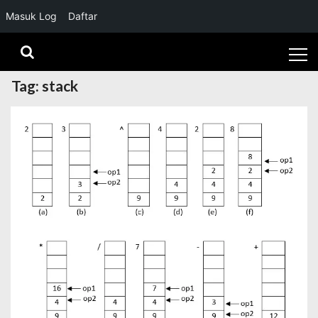
Masuk Log
Daftar
Skip
Skip
to
to
navigation
content
Tag:
stack