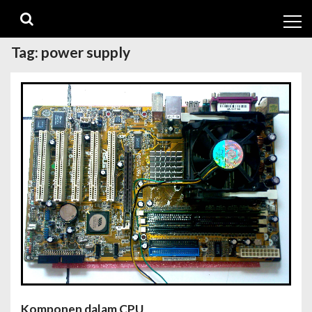
Skip
Skip
to
to
navigation
content
Tag:
power supply
Komponen dalam CPU