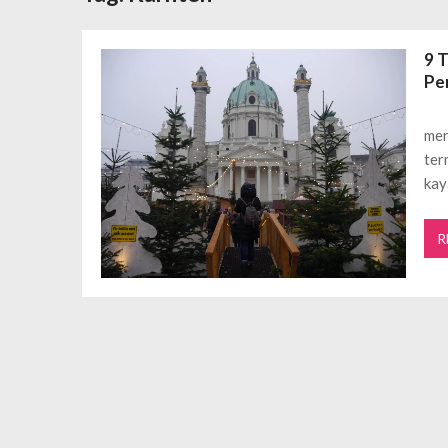
Daftar Aplikasi Saham Resmi Terda
Spesial Promo Toyota Nasmoco: W
9 
Mengapa Pendapatan AdSense Kecil
Pe
Sewa Tenda Roder Malang Terbaik 
Desain Banner Toko Alat Listrik Tin
mer
Daftar Aplikasi Saham Resmi Terda
ter
kay
R