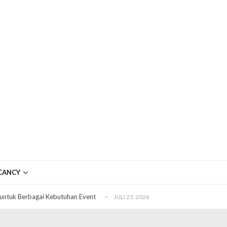
ftar OJK untuk Investasi Aman
APRIL 4, 2026
ujudkan Mobil Impian Anda Sekarang
MARET 29, 2026
CANCY
? Ini Penyebab dan Solusinya
MARET 28, 2026
untuk Berbagai Kebutuhan Event
JULI 23, 2026
ggal Edit CDR
APRIL 12, 2026