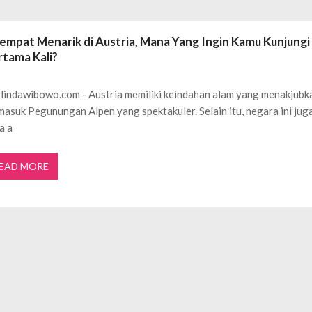
ftar OJK untuk Investasi Aman
APRIL 4, 2026
ujudkan Mobil Impian Anda Sekarang
MARET 29, 2026
Tempat Menarik di Austria, Mana Yang Ingin Kamu Kunjungi
? Ini Penyebab dan Solusinya
MARET 28, 2026
rtama Kali?
untuk Berbagai Kebutuhan Event
JULI 23, 2026
ggal Edit CDR
APRIL 12, 2026
lindawibowo.com - Austria memiliki keindahan alam yang menakjubk
ftar OJK untuk Investasi Aman
APRIL 4, 2026
masuk Pegunungan Alpen yang spektakuler. Selain itu, negara ini jug
a a
EAD MORE