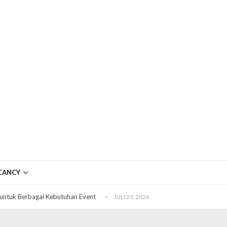
ftar OJK untuk Investasi Aman
APRIL 4, 2026
ujudkan Mobil Impian Anda Sekarang
MARET 29, 2026
CANCY
? Ini Penyebab dan Solusinya
MARET 28, 2026
untuk Berbagai Kebutuhan Event
JULI 23, 2026
ggal Edit CDR
APRIL 12, 2026