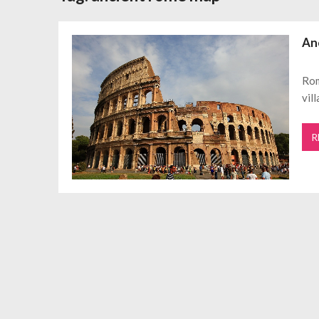
Daftar Aplikasi Saham Resmi Terda
Spesial Promo Toyota Nasmoco: W
An
Mengapa Pendapatan AdSense Kecil
Sewa Tenda Roder Malang Terbaik 
Rom
Desain Banner Toko Alat Listrik Tin
vil
Daftar Aplikasi Saham Resmi Terda
R