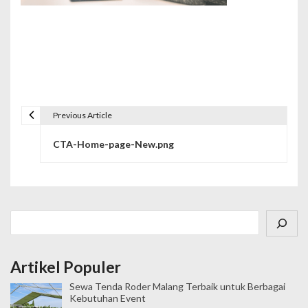
Previous Article
N
CTA-Home-page-New.png
a
v
i
Cari
g
a
Artikel Populer
s
Sewa Tenda Roder Malang Terbaik untuk Berbagai
i
Kebutuhan Event