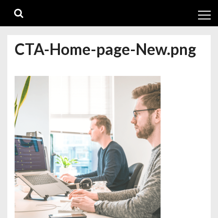
Skip
Skip
to
to
navigation
content
CTA-Home-page-New.png