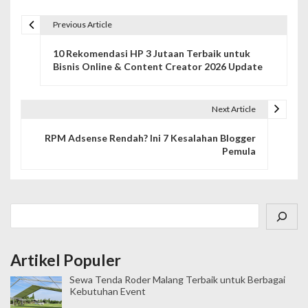
Previous Article
N
10 Rekomendasi HP 3 Jutaan Terbaik untuk
a
Bisnis Online & Content Creator 2026 Update
v
i
Next Article
g
RPM Adsense Rendah? Ini 7 Kesalahan Blogger
Pemula
a
s
i
Cari
p
o
Artikel Populer
Sewa Tenda Roder Malang Terbaik untuk Berbagai
s
Kebutuhan Event