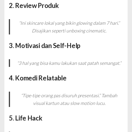
2. Review Produk
“Ini skincare lokal yang bikin glowing dalam 7 hari.”
Disajikan seperti unboxing cinematic.
3. Motivasi dan Self-Help
“3 hal yang bisa kamu lakukan saat patah semangat.”
4. Komedi Relatable
“Tipe-tipe orang pas disuruh presentasi.” Tambah
visual kartun atau slow motion lucu.
5. Life Hack