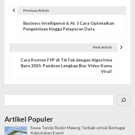
Previous Article
N
Business Intelligence & AI: 5 Cara Optimalkan
a
Pengelolaan hingga Pelaporan Data
v
i
Next Article
g
Cara Konten FYP di TikTok dengan Algoritma
Baru 2025: Panduan Lengkap Biar Video Kamu
a
Viral!
s
i
Cari
p
o
Artikel Populer
s
Sewa Tenda Roder Malang Terbaik untuk Berbagai
Kebutuhan Event