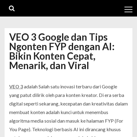
Skip
Skip
to
to
navigation
content
VEO 3 Google dan Tips
Ngonten FYP dengan AI:
Bikin Konten Cepat,
Menarik, dan Viral
VEO 3
adalah Salah satu inovasi terbaru dari Google
yang patut dilirik oleh para konten kreator. Di era serba
digital seperti sekarang, kecepatan dan kreativitas dalam
membuat konten adalah kunci untuk menembus
algoritma media sosial dan masuk ke halaman FYP (For
You Page). Teknologi berbasis AI ini dirancang khusus