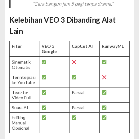
“Cara bangun jam 5 pagi tanpa drama.”
Kelebihan VEO 3 Dibanding Alat
Lain
Fitur
VEO 3
CapCut AI
RunwayML
Google
Sinematik
Otomatis
Terintegrasi
ke YouTube
Text-to-
Parsial
Video Full
Suara AI
Parsial
Editing
Manual
Opsional