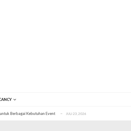
ftar OJK untuk Investasi Aman
APRIL 4, 2026
ujudkan Mobil Impian Anda Sekarang
MARET 29, 2026
CANCY
? Ini Penyebab dan Solusinya
MARET 28, 2026
untuk Berbagai Kebutuhan Event
JULI 23, 2026
ggal Edit CDR
APRIL 12, 2026