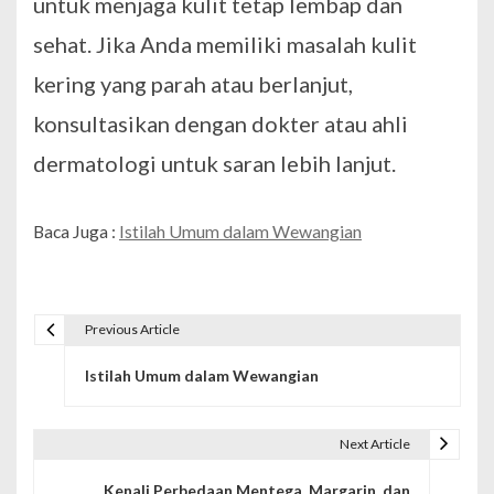
untuk menjaga kulit tetap lembap dan
sehat. Jika Anda memiliki masalah kulit
kering yang parah atau berlanjut,
konsultasikan dengan dokter atau ahli
dermatologi untuk saran lebih lanjut.
Baca Juga :
Istilah Umum dalam Wewangian
Previous Article
N
Istilah Umum dalam Wewangian
a
v
Next Article
i
Kenali Perbedaan Mentega, Margarin, dan