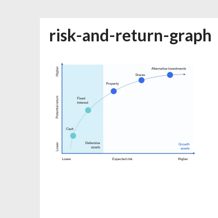
Desain Banner Toko Alat Listrik Tin
Daftar Aplikasi Saham Resmi Terda
risk-and-return-graph
Spesial Promo Toyota Nasmoco: W
Mengapa Pendapatan AdSense Kecil
Sewa Tenda Roder Malang Terbaik 
Desain Banner Toko Alat Listrik Tin
Daftar Aplikasi Saham Resmi Terda