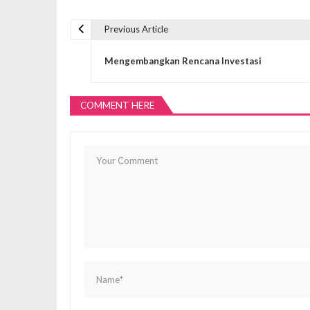
Previous Article
N
Mengembangkan Rencana Investasi
a
COMMENT HERE
v
i
g
a
s
i