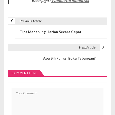
Baca juga :
Wonderful Indonesia
Previous Article
N
Tips Menabung Harian Secara Cepat
a
v
Next Article
i
Apa Sih Fungsi Buku Tabungan?
g
a
COMMENT HERE
s
i
p
o