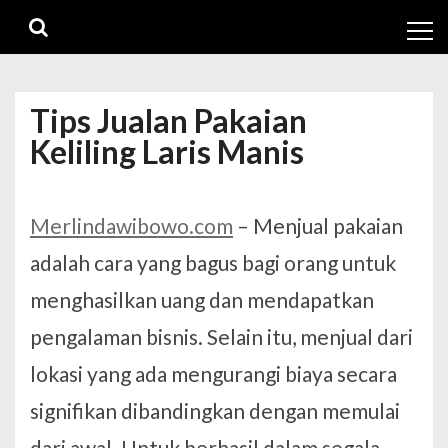
Skip
Skip
to
to
navigation
content
Tips Jualan Pakaian
Keliling Laris Manis
Merlindawibowo.com
– Menjual pakaian
adalah cara yang bagus bagi orang untuk
menghasilkan uang dan mendapatkan
pengalaman bisnis. Selain itu, menjual dari
lokasi yang ada mengurangi biaya secara
signifikan dibandingkan dengan memulai
dari awal. Untuk berhasil dalam segala