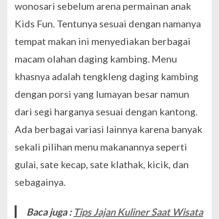
wonosari sebelum arena permainan anak
Kids Fun. Tentunya sesuai dengan namanya
tempat makan ini menyediakan berbagai
macam olahan daging kambing. Menu
khasnya adalah tengkleng daging kambing
dengan porsi yang lumayan besar namun
dari segi harganya sesuai dengan kantong.
Ada berbagai variasi lainnya karena banyak
sekali pilihan menu makanannya seperti
gulai, sate kecap, sate klathak, kicik, dan
sebagainya.
Baca juga :
Tips Jajan Kuliner Saat Wisata