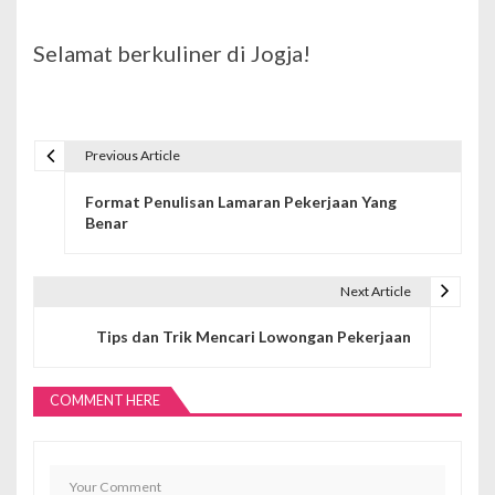
Selamat berkuliner di Jogja!
Previous Article
N
Format Penulisan Lamaran Pekerjaan Yang
a
Benar
v
i
Next Article
g
Tips dan Trik Mencari Lowongan Pekerjaan
a
COMMENT HERE
s
i
p