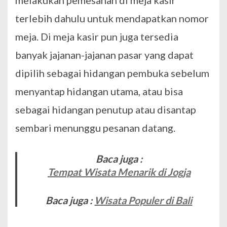
terlebih dahulu untuk mendapatkan nomor
meja. Di meja kasir pun juga tersedia
banyak jajanan-jajanan pasar yang dapat
dipilih sebagai hidangan pembuka sebelum
menyantap hidangan utama, atau bisa
sebagai hidangan penutup atau disantap
sembari menunggu pesanan datang.
Baca juga :
Tempat Wisata Menarik di Jogja
Baca juga :
Wisata Populer di Bali