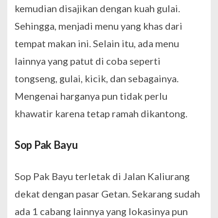
kemudian disajikan dengan kuah gulai.
Sehingga, menjadi menu yang khas dari
tempat makan ini. Selain itu, ada menu
lainnya yang patut di coba seperti
tongseng, gulai, kicik, dan sebagainya.
Mengenai harganya pun tidak perlu
khawatir karena tetap ramah dikantong.
Sop Pak Bayu
Sop Pak Bayu terletak di Jalan Kaliurang
dekat dengan pasar Getan. Sekarang sudah
ada 1 cabang lainnya yang lokasinya pun