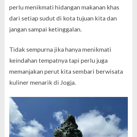
perlu menikmati hidangan makanan khas
dari setiap sudut di kota tujuan kita dan
jangan sampai ketinggalan.
Tidak sempurna jika hanya menikmati
keindahan tempatnya tapi perlu juga
memanjakan perut kita sembari berwisata
kuliner menarik di Jogja.