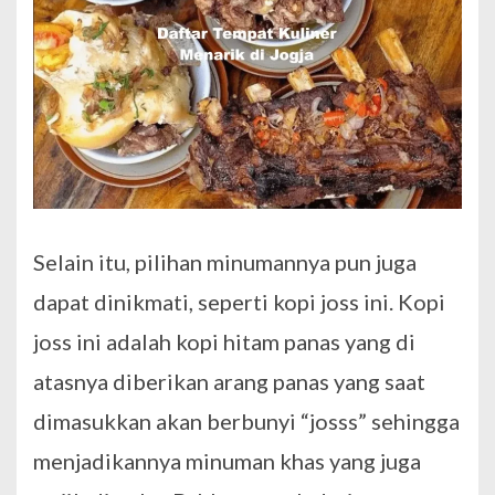
Selain itu, pilihan minumannya pun juga
dapat dinikmati, seperti kopi joss ini. Kopi
joss ini adalah kopi hitam panas yang di
atasnya diberikan arang panas yang saat
dimasukkan akan berbunyi “josss” sehingga
menjadikannya minuman khas yang juga