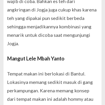
wajib di coba. Bahkan es teh dari
angkringan di Jogja juga cukup khas karena
teh yang dipakai pun sedikit berbeda
sehingga menjadikannya kombinasi yang
menarik untuk dicoba saat mengunjungi
Jogja.
Mangut Lele Mbah Yanto
Tempat makan ini berlokasi di Bantul.
Lokasinya memang sedikit masuk di gang
perkampungan. Karena memang konsep
dari tempat makan ini adalah hommy atau