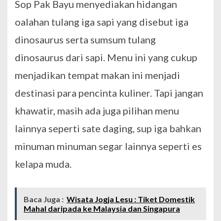
Sop Pak Bayu menyediakan hidangan
oalahan tulang iga sapi yang disebut iga
dinosaurus serta sumsum tulang
dinosaurus dari sapi. Menu ini yang cukup
menjadikan tempat makan ini menjadi
destinasi para pencinta kuliner. Tapi jangan
khawatir, masih ada juga pilihan menu
lainnya seperti sate daging, sup iga bahkan
minuman minuman segar lainnya seperti es
kelapa muda.
Baca Juga :
Wisata Jogja Lesu : Tiket Domestik
Mahal daripada ke Malaysia dan Singapura