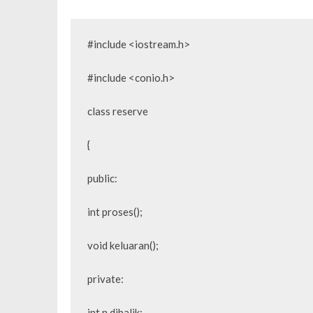
#include <iostream.h>

#include <conio.h>

class reserve

{

public:

int proses();

void keluaran();

private:

int n,dibalik;
