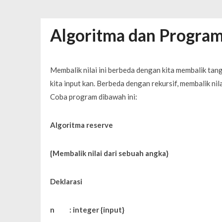
Desain Banner Toko Alat Listrik Tin
Daftar Aplikasi Saham Resmi Terda
Algoritma dan Program
Spesial Promo Toyota Nasmoco: W
Mengapa Pendapatan AdSense Kecil
Sewa Tenda Roder Malang Terbaik 
Membalik nilai ini berbeda dengan kita membalik tan
Desain Banner Toko Alat Listrik Tin
kita input kan. Berbeda dengan rekursif, membalik nil
Daftar Aplikasi Saham Resmi Terda
Coba program dibawah ini:
Algoritma reserve
{Membalik nilai dari sebuah angka
}
Deklarasi
n : integer {input}