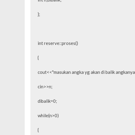
};

int reserve::proses()

{

cout<<"masukan angka yg akan di balik angkanya : 
cin>>n;

dibalik=0;

while(n>0)

{
