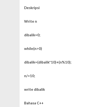
Deskripsi
Write n
dibalik=0;
while(n>0)
dibalik=(dibalik*10)+(n%10);
n/=10;
write dibalik
Bahasa C++