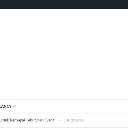
ftar OJK untuk Investasi Aman
APRIL 4, 2026
ujudkan Mobil Impian Anda Sekarang
MARET 29, 2026
CANCY
? Ini Penyebab dan Solusinya
MARET 28, 2026
untuk Berbagai Kebutuhan Event
JULI 23, 2026