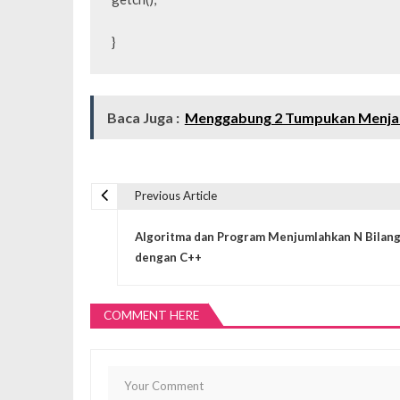
}
Baca Juga :
Menggabung 2 Tumpukan Menjadi
Previous Article
N
Algoritma dan Program Menjumlahkan N Bilan
a
dengan C++
v
COMMENT HERE
i
g