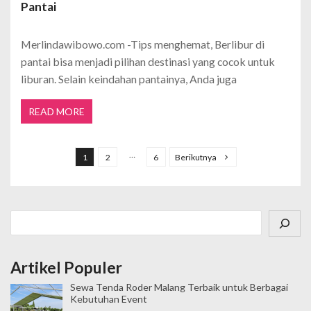
Pantai
Merlindawibowo.com -Tips menghemat, Berlibur di
pantai bisa menjadi pilihan destinasi yang cocok untuk
liburan. Selain keindahan pantainya, Anda juga
READ MORE
P
a
…
1
2
6
Berikutnya
g
i
n
Cari
a
s
Artikel Populer
i
Sewa Tenda Roder Malang Terbaik untuk Berbagai
p
Kebutuhan Event