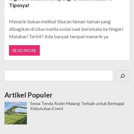
Tipsnya!
Menarik bukan melihat liburan teman-teman yang
dibagikan di situs media sosial saat berwisata ke Negeri
Matahari Terbit? Ada banyak tempat menarik ya
READ MORE
Cari
Artikel Populer
Sewa Tenda Roder Malang Terbaik untuk Berbagai
Kebutuhan Event