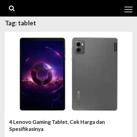
Skip
Skip
to
to
navigation
content
Tag:
tablet
4 Lenovo Gaming Tablet, Cek Harga dan
Spesifikasinya