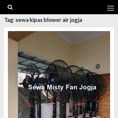
Skip
Skip
to
to
navigation
content
Tag:
sewa kipas blower air jogja