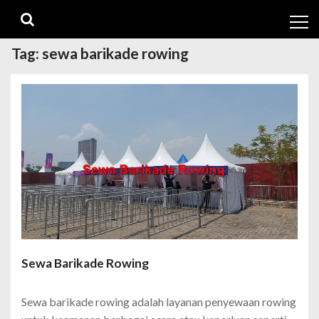
Skip
Skip
to
to
navigation
content
Tag:
sewa barikade rowing
Sewa Barikade Rowing
Sewa barikade rowing adalah layanan penyewaan rowing