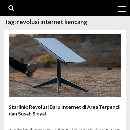
Skip
Skip
to
to
navigation
content
Tag:
revolusi internet kencang
Starlink: Revolusi Baru Internet di Area Terpencil
dan Susah Sinyal
merlindawibowo.com - Internet telah menjadi kebutuhan