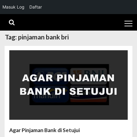
Masuk Log
Daftar
Skip
Skip
to
to
navigation
content
Tag:
pinjaman bank bri
Agar Pinjaman Bank di Setujui