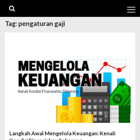
Skip
Skip
to
to
navigation
content
Tag:
pengaturan gaji
Langkah Awal Mengelola Keuangan: Kenali