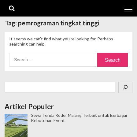
Skip
Skip
to
to
navigation
content
Tag:
pemrograman tingkat tinggi
It seems we can’t find what you’re looking for. Perhaps
searching can help.
Search
for:
Cari
Artikel Populer
Sewa Tenda Roder Malang Terbaik untuk Berbagai
Kebutuhan Event