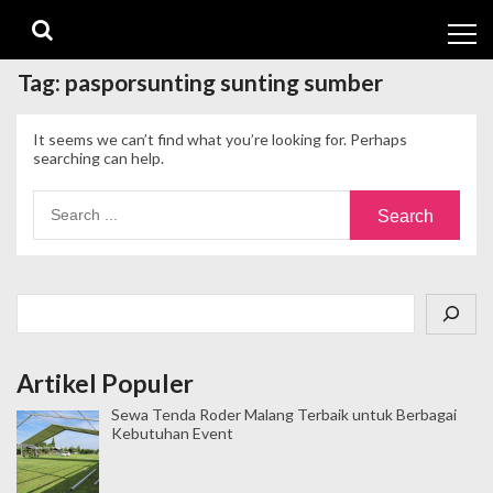
Skip
Skip
to
to
navigation
content
Tag:
pasporsunting sunting sumber
It seems we can’t find what you’re looking for. Perhaps
searching can help.
Search
for:
Cari
Artikel Populer
Sewa Tenda Roder Malang Terbaik untuk Berbagai
Kebutuhan Event