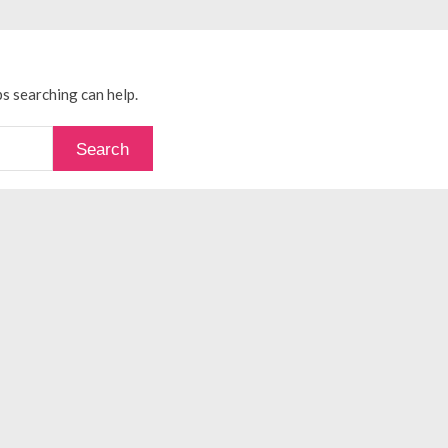
ujudkan Mobil Impian Anda Sekarang
MARET 29, 2026
? Ini Penyebab dan Solusinya
MARET 28, 2026
untuk Berbagai Kebutuhan Event
JULI 23, 2026
ggal Edit CDR
APRIL 12, 2026
ps searching can help.
ftar OJK untuk Investasi Aman
APRIL 4, 2026