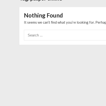
Spesial Promo Toyota Nasmoco: W
Mengapa Pendapatan AdSense Kecil
Nothing Found
Sewa Tenda Roder Malang Terbaik 
Desain Banner Toko Alat Listrik Tin
It seems we can’t find what you’re looking for. Perha
Daftar Aplikasi Saham Resmi Terda
Search
for: