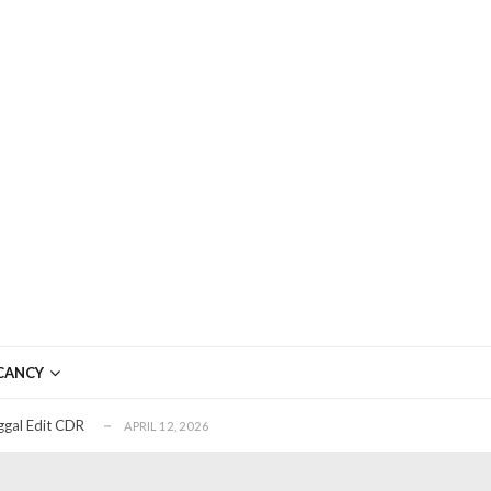
ftar OJK untuk Investasi Aman
APRIL 4, 2026
ujudkan Mobil Impian Anda Sekarang
MARET 29, 2026
? Ini Penyebab dan Solusinya
MARET 28, 2026
CANCY
untuk Berbagai Kebutuhan Event
JULI 23, 2026
ggal Edit CDR
APRIL 12, 2026
ftar OJK untuk Investasi Aman
APRIL 4, 2026