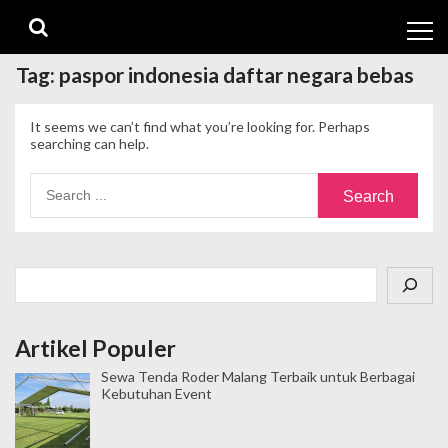
Skip
Skip
to
to
navigation
content
Tag:
paspor indonesia daftar negara bebas
It seems we can’t find what you’re looking for. Perhaps
searching can help.
Search
for:
Cari
Artikel Populer
Sewa Tenda Roder Malang Terbaik untuk Berbagai
Kebutuhan Event