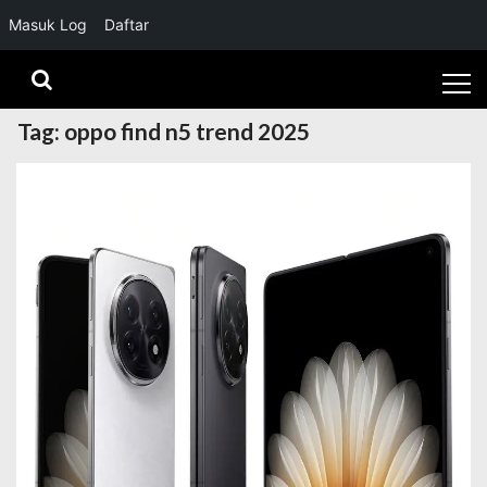
Masuk Log
Daftar
Skip
Skip
to
to
navigation
content
Tag:
oppo find n5 trend 2025