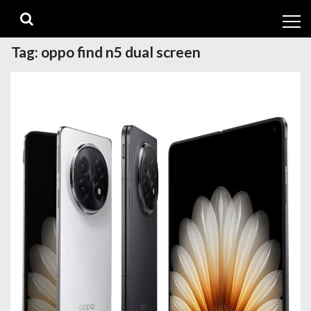
Skip
Skip
to
to
navigation
content
Tag:
oppo find n5 dual screen