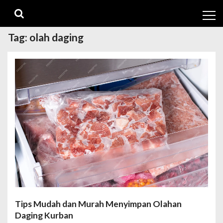
Skip
Skip
to
to
navigation
content
Tag:
olah daging
Tips Mudah dan Murah Menyimpan Olahan
Daging Kurban