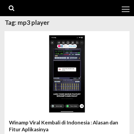
Skip
Skip
to
to
navigation
content
Tag:
mp3 player
Winamp Viral Kembali di Indonesia : Alasan dan
Fitur Aplikasinya