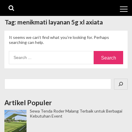
Skip
Skip
to
to
navigation
content
Tag:
menikmati layanan 5g xl axiata
It seems we can’t find what you’re looking for. Perhaps
searching can help.
Search
for:
Cari
Artikel Populer
Sewa Tenda Roder Malang Terbaik untuk Berbagai
Kebutuhan Event