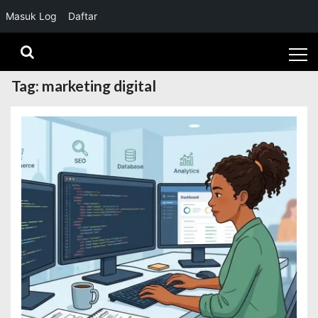
Masuk Log
Daftar
Skip
Skip
to
to
navigation
content
Tag:
marketing digital