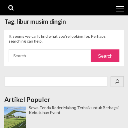
Skip
Skip
to
to
navigation
content
Tag:
libur musim dingin
It seems we can’t find what you’re looking for. Perhaps
searching can help.
Search
for:
Cari
Artikel Populer
Sewa Tenda Roder Malang Terbaik untuk Berbagai
Kebutuhan Event