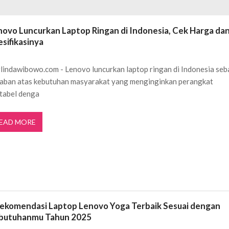
ftar OJK untuk Investasi Aman
APRIL 4, 2026
ujudkan Mobil Impian Anda Sekarang
MARET 29, 2026
novo Luncurkan Laptop Ringan di Indonesia, Cek Harga da
? Ini Penyebab dan Solusinya
MARET 28, 2026
sifikasinya
untuk Berbagai Kebutuhan Event
JULI 23, 2026
ggal Edit CDR
APRIL 12, 2026
lindawibowo.com - Lenovo luncurkan laptop ringan di Indonesia seb
ftar OJK untuk Investasi Aman
APRIL 4, 2026
aban atas kebutuhan masyarakat yang menginginkan perangkat
tabel denga
EAD MORE
Rekomendasi Laptop Lenovo Yoga Terbaik Sesuai dengan
butuhanmu Tahun 2025