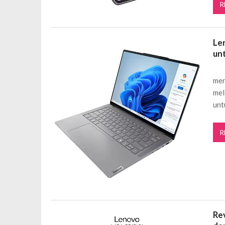
R
Le
un
mer
mel
unt
R
Re