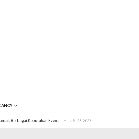
ftar OJK untuk Investasi Aman
APRIL 4, 2026
ujudkan Mobil Impian Anda Sekarang
MARET 29, 2026
CANCY
? Ini Penyebab dan Solusinya
MARET 28, 2026
untuk Berbagai Kebutuhan Event
JULI 23, 2026
ggal Edit CDR
APRIL 12, 2026