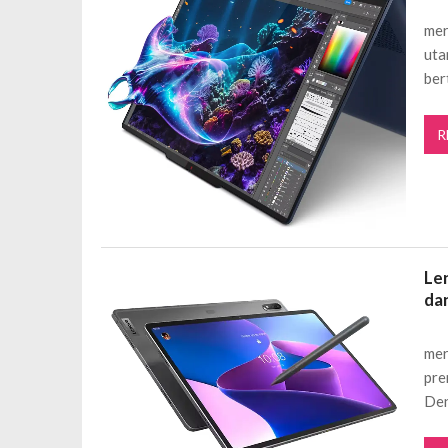
mer
uta
ber
R
Le
da
mer
pre
Den