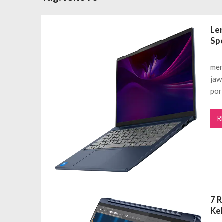
Daftar Aplikasi Saham Resmi Terda
Spesial Promo Toyota Nasmoco: W
Le
Mengapa Pendapatan AdSense Kecil
Spe
Sewa Tenda Roder Malang Terbaik 
Desain Banner Toko Alat Listrik Tin
mer
Daftar Aplikasi Saham Resmi Terda
jaw
por
R
7 
Ke