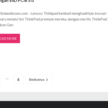
ngan SSD PCIe 5.0
lindawibowo.com - Lenovo Thinkpad kembali menghadirkan inovasi
baru melalui lini ThinkPad premium mereka, dengan merilis ThinkPad
rbon Gen
EAD MORE
…
4
Berikutnya