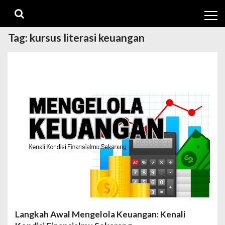
Skip
Skip
to
to
navigation
content
Tag:
kursus literasi keuangan
Langkah Awal Mengelola Keuangan: Kenali