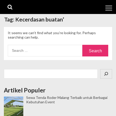
Skip
Skip
to
to
navigation
content
Tag:
Kecerdasan buatan’
It seems we can’t find what you’re looking for. Perhaps
searching can help.
Search
for:
Cari
Artikel Populer
Sewa Tenda Roder Malang Terbaik untuk Berbagai
Kebutuhan Event