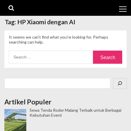
Skip
Skip
to
to
navigation
content
Tag:
HP Xiaomi dengan AI
It seems we can’t find what you’re looking for. Perhaps
searching can help.
Search
for:
Cari
Artikel Populer
Sewa Tenda Roder Malang Terbaik untuk Berbagai
Kebutuhan Event