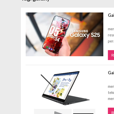
Daftar Aplikasi Saham Resmi Terda
Ga
mer
res
per
R
Ga
mer
tek
men
R