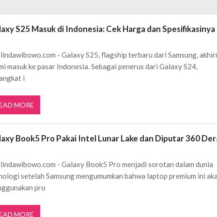
ftar OJK untuk Investasi Aman
APRIL 4, 2026
laxy S25 Masuk di Indonesia: Cek Harga dan Spesifikasinya
lindawibowo.com - Galaxy S25, flagship terbaru dari Samsung, akhi
mi masuk ke pasar Indonesia. Sebagai penerus dari Galaxy S24,
angkat i
EAD MORE
laxy Book5 Pro Pakai Intel Lunar Lake dan Diputar 360 Der
lindawibowo.com - Galaxy Book5 Pro menjadi sorotan dalam dunia
nologi setelah Samsung mengumumkan bahwa laptop premium ini ak
ggunakan pro
EAD MORE