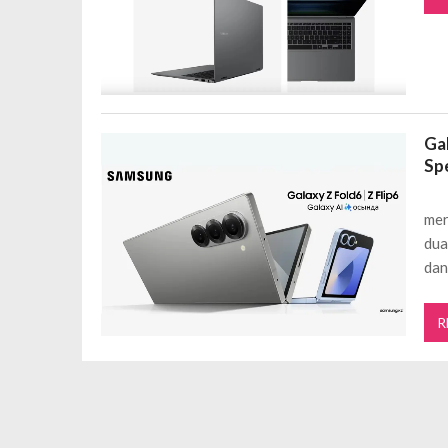
Gal
Spe
mer
dua
dan
R