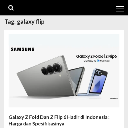
Skip
Skip
to
to
navigation
content
Tag:
galaxy flip
Galaxy Z Fold Dan Z Flip 6 Hadir di Indonesia :
Harga dan Spesifikasinya